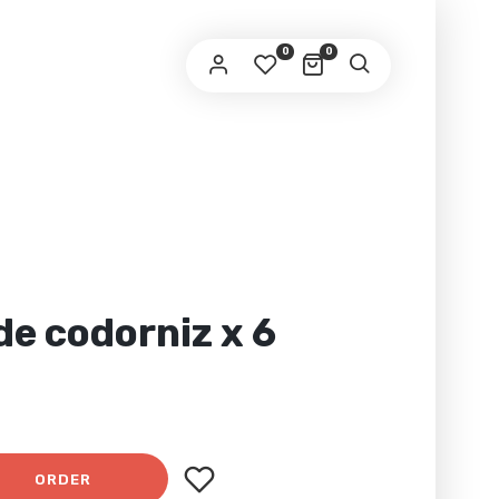
0
0
e codorniz x 6
ORDER